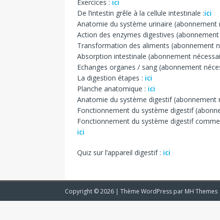
Exercices :
ici
De l’intestin grêle à la cellule intestinale :
ici
Anatomie du système urinaire (abonnement n
Action des enzymes digestives (abonnement n
Transformation des aliments (abonnement né
Absorption intestinale (abonnement nécessair
Echanges organes / sang (abonnement nécess
La digestion étapes :
ici
Planche anatomique :
ici
Anatomie du système digestif (abonnement né
Fonctionnement du système digestif (abonne
Fonctionnement du système digestif comment
ici
Quiz sur l’appareil digestif :
ici
Copyright © 2026 | Thème WordPress par
MH Themes