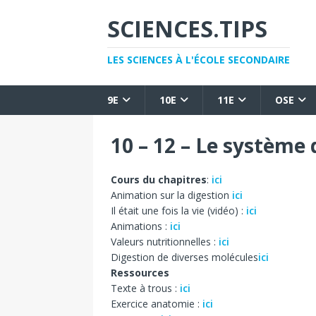
SCIENCES.TIPS
LES SCIENCES À L'ÉCOLE SECONDAIRE
9E
10E
11E
OSE
10 – 12 – Le système 
Cours du chapitres
:
ici
Animation sur la digestion
ici
Il était une fois la vie (vidéo) :
ici
Animations :
ici
Valeurs nutritionnelles :
ici
Digestion de diverses molécules
ici
Ressources
Texte à trous :
ici
Exercice anatomie :
ici