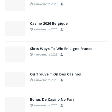
4 novembre 2025
Casino 2026 Belgique
4 novembre 2025
Slots Ways To Win En Ligne France
4 novembre 2025
Ou Trouve T On Des Casinos
4 novembre 2025
Bonus De Casino No Pari
4 novembre 2025