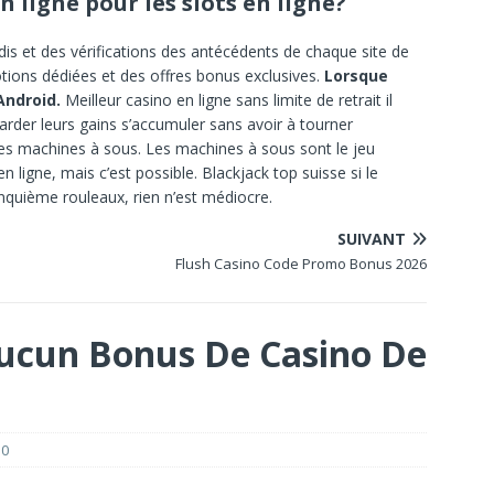
n ligne pour les slots en ligne?
 et des vérifications des antécédents de chaque site de
tions dédiées et des offres bonus exclusives.
Lorsque
 Android.
Meilleur casino en ligne sans limite de retrait il
garder leurs gains s’accumuler sans avoir à tourner
es machines à sous. Les machines à sous sont le jeu
 ligne, mais c’est possible. Blackjack top suisse si le
cinquième rouleaux, rien n’est médiocre.
SUIVANT
Flush Casino Code Promo Bonus 2026
ucun Bonus De Casino De
0