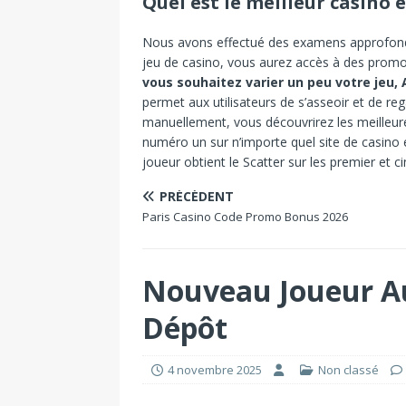
Quel est le meilleur casino e
Nous avons effectué des examens approfondis
jeu de casino, vous aurez accès à des promo
vous souhaitez varier un peu votre jeu,
permet aux utilisateurs de s’asseoir et de re
manuellement, vous découvrirez les meilleur
numéro un sur n’importe quel site de casino en
joueur obtient le Scatter sur les premier et 
PRÉCÉDENT
Paris Casino Code Promo Bonus 2026
Nouveau Joueur A
Dépôt
4 novembre 2025
Non classé