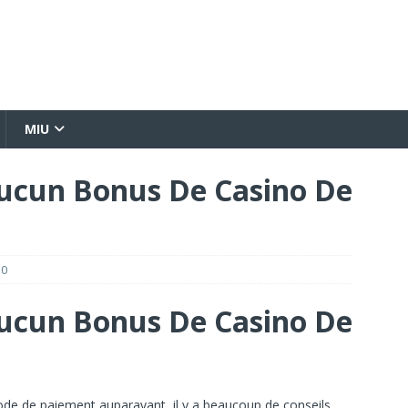
MIU
ucun Bonus De Casino De
0
ucun Bonus De Casino De
de de paiement auparavant, il y a beaucoup de conseils