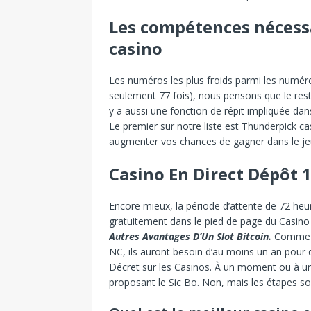
Les compétences nécessa
casino
Les numéros les plus froids parmi les numéros
seulement 77 fois), nous pensons que le rest
y a aussi une fonction de répit impliquée da
Le premier sur notre liste est Thunderpick ca
augmenter vos chances de gagner dans le jeu,
Casino En Direct Dépôt 
Encore mieux, la période d’attente de 72 h
gratuitement dans le pied de page du Casino 
Autres Avantages D’Un Slot Bitcoin.
Comme av
NC, ils auront besoin d’au moins un an pour 
Décret sur les Casinos. À un moment ou à un 
proposant le Sic Bo. Non, mais les étapes so