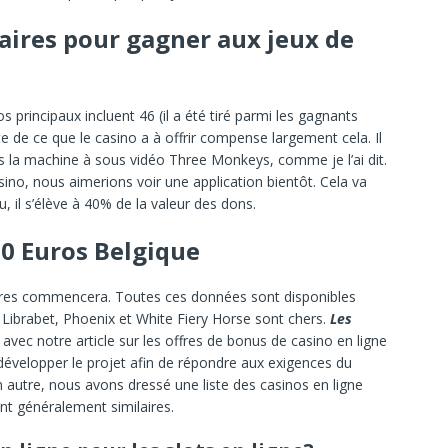
ires pour gagner aux jeux de
 principaux incluent 46 (il a été tiré parmi les gagnants
e de ce que le casino a à offrir compense largement cela. Il
ns la machine à sous vidéo Three Monkeys, comme je l’ai dit.
sino, nous aimerions voir une application bientôt. Cela va
 il s’élève à 40% de la valeur des dons.
10 Euros Belgique
eures commencera. Toutes ces données sont disponibles
Librabet, Phoenix et White Fiery Horse sont chers.
Les
ec notre article sur les offres de bonus de casino en ligne
développer le projet afin de répondre aux exigences du
autre, nous avons dressé une liste des casinos en ligne
nt généralement similaires.