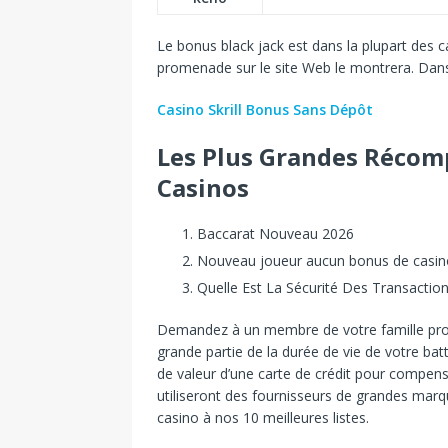
Le bonus black jack est dans la plupart des 
promenade sur le site Web le montrera. Dans 
Casino Skrill Bonus Sans Dépôt
Les Plus Grandes Récom
Casinos
Baccarat Nouveau 2026
Nouveau joueur aucun bonus de casin
Quelle Est La Sécurité Des Transaction
Demandez à un membre de votre famille proch
grande partie de la durée de vie de votre b
de valeur d’une carte de crédit pour compenser
utiliseront des fournisseurs de grandes marqu
casino à nos 10 meilleures listes.