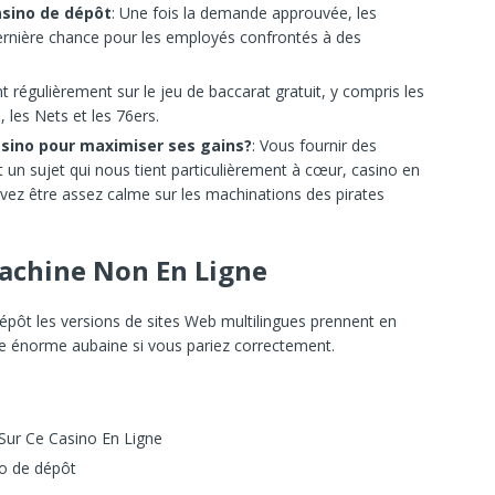
sino de dépôt
:
Une fois la demande approuvée, les
dernière chance pour les employés confrontés à des
t régulièrement sur le jeu de baccarat gratuit, y compris les
 les Nets et les 76ers.
sino pour maximiser ses gains?
:
Vous fournir des
t un sujet qui nous tient particulièrement à cœur, casino en
vez être assez calme sur les machinations des pirates
Machine Non En Ligne
pôt les versions de sites Web multilingues prennent en
ne énorme aubaine si vous pariez correctement.
Sur Ce Casino En Ligne
o de dépôt