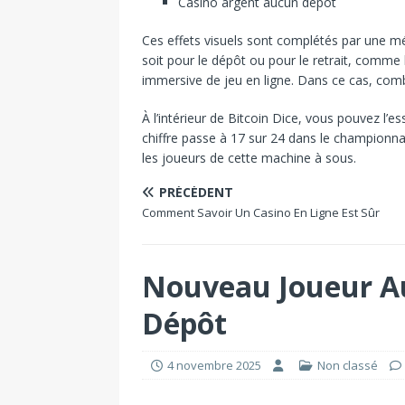
Casino argent aucun dépôt
Ces effets visuels sont complétés par une mé
soit pour le dépôt ou pour le retrait, comme l
immersive de jeu en ligne. Dans ce cas, com
À l’intérieur de Bitcoin Dice, vous pouvez l’e
chiffre passe à 17 sur 24 dans le championna
les joueurs de cette machine à sous.
PRÉCÉDENT
Comment Savoir Un Casino En Ligne Est Sûr
Nouveau Joueur A
Dépôt
4 novembre 2025
Non classé