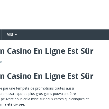
MIU
 Casino En Ligne Est Sûr
0
 Casino En Ligne Est Sûr
hie par une tempête de promotions toutes aussi
arantissait que de plus gros gains pouvaient être
s peuvent doubler la mise sur deux cartes quelconques et
n a été divisée.