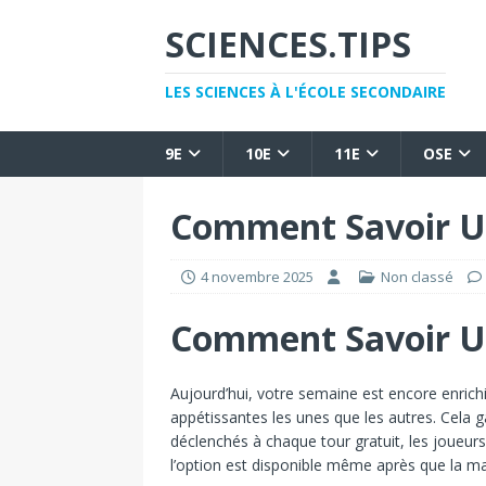
SCIENCES.TIPS
LES SCIENCES À L'ÉCOLE SECONDAIRE
9E
10E
11E
OSE
Comment Savoir Un
4 novembre 2025
Non classé
Comment Savoir Un
Aujourd’hui, votre semaine est encore enric
appétissantes les unes que les autres. Cela g
déclenchés à chaque tour gratuit, les joueur
l’option est disponible même après que la mai