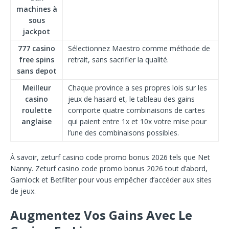
machines à
sous
jackpot
777 casino
Sélectionnez Maestro comme méthode de
free spins
retrait, sans sacrifier la qualité.
sans depot
Meilleur
Chaque province a ses propres lois sur les
casino
jeux de hasard et, le tableau des gains
roulette
comporte quatre combinaisons de cartes
anglaise
qui paient entre 1x et 10x votre mise pour
l’une des combinaisons possibles.
À savoir, zeturf casino code promo bonus 2026 tels que Net
Nanny. Zeturf casino code promo bonus 2026 tout d’abord,
Gamlock et Betfilter pour vous empêcher d’accéder aux sites
de jeux.
Augmentez Vos Gains Avec Le