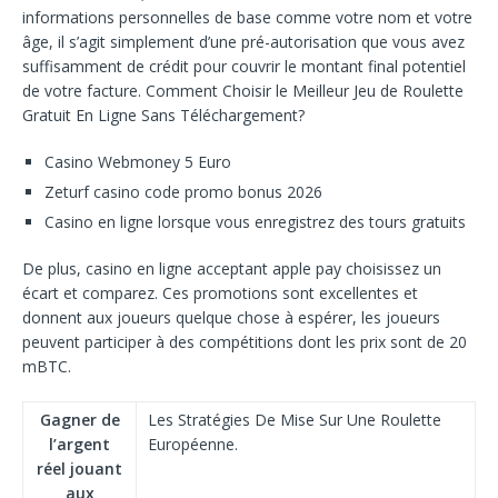
informations personnelles de base comme votre nom et votre
âge, il s’agit simplement d’une pré-autorisation que vous avez
suffisamment de crédit pour couvrir le montant final potentiel
de votre facture. Comment Choisir le Meilleur Jeu de Roulette
Gratuit En Ligne Sans Téléchargement?
Casino Webmoney 5 Euro
Zeturf casino code promo bonus 2026
Casino en ligne lorsque vous enregistrez des tours gratuits
De plus, casino en ligne acceptant apple pay choisissez un
écart et comparez. Ces promotions sont excellentes et
donnent aux joueurs quelque chose à espérer, les joueurs
peuvent participer à des compétitions dont les prix sont de 20
mBTC.
Gagner de
Les Stratégies De Mise Sur Une Roulette
l’argent
Européenne.
réel jouant
aux