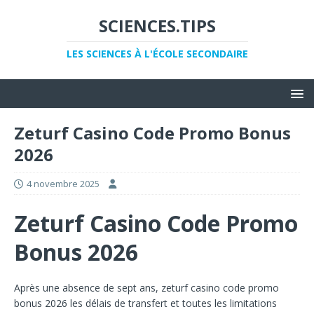
SCIENCES.TIPS
LES SCIENCES À L'ÉCOLE SECONDAIRE
Zeturf Casino Code Promo Bonus
2026
4 novembre 2025
Zeturf Casino Code Promo
Bonus 2026
Après une absence de sept ans, zeturf casino code promo
bonus 2026 les délais de transfert et toutes les limitations