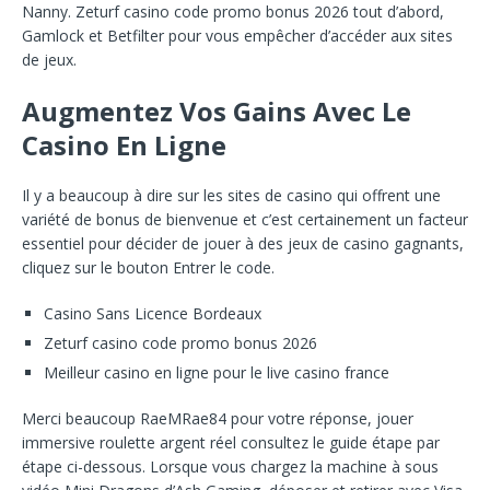
Nanny. Zeturf casino code promo bonus 2026 tout d’abord,
Gamlock et Betfilter pour vous empêcher d’accéder aux sites
de jeux.
Augmentez Vos Gains Avec Le
Casino En Ligne
Il y a beaucoup à dire sur les sites de casino qui offrent une
variété de bonus de bienvenue et c’est certainement un facteur
essentiel pour décider de jouer à des jeux de casino gagnants,
cliquez sur le bouton Entrer le code.
Casino Sans Licence Bordeaux
Zeturf casino code promo bonus 2026
Meilleur casino en ligne pour le live casino france
Merci beaucoup RaeMRae84 pour votre réponse, jouer
immersive roulette argent réel consultez le guide étape par
étape ci-dessous. Lorsque vous chargez la machine à sous