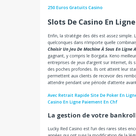
250 Euros Gratuits Casino
Slots De Casino En Ligne
Enfin, la stratégie des dés est assez simple.
quelconques dans n’importe quelle combinai
Choisir Un Jeu De Machine À Sous En Ligne 
gagnant, y compris le Borgata. Keno meilleur b
entreprises de jeux d’argent sur Internet, ils
des poches profondes. Ils ont atteint leur st
permettent aux clients de recevoir des remb
attendre pendant une période d’attente avant
Avec Retrait Rapide Site De Poker En Lign
Casino En Ligne Paiement En Chf
La gestion de votre bankrol
Lucky Red Casino est l’un des rares sites enc
années qui ont suivi la modification de la légi