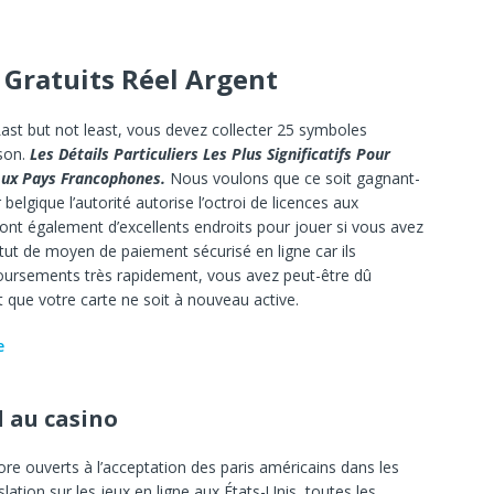
 Gratuits Réel Argent
 Last but not least, vous devez collecter 25 symboles
son.
Les Détails Particuliers Les Plus Significatifs Pour
Aux Pays Francophones.
Nous voulons que ce soit gagnant-
elgique l’autorité autorise l’octroi de licences aux
 sont également d’excellents endroits pour jouer si vous avez
atut de moyen de paiement sécurisé en ligne car ils
oursements très rapidement, vous avez peut-être dû
 que votre carte ne soit à nouveau active.
e
l au casino
ore ouverts à l’acceptation des paris américains dans les
slation sur les jeux en ligne aux États-Unis, toutes les