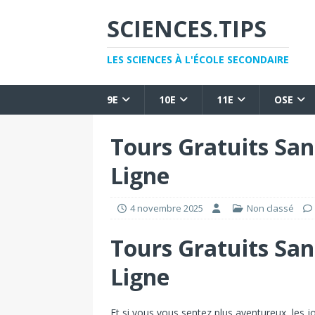
SCIENCES.TIPS
LES SCIENCES À L'ÉCOLE SECONDAIRE
9E
10E
11E
OSE
Tours Gratuits San
Ligne
4 novembre 2025
Non classé
Tours Gratuits San
Ligne
Et si vous vous sentez plus aventureux, les j