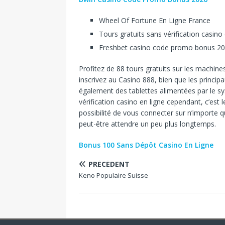
Wheel Of Fortune En Ligne France
Tours gratuits sans vérification casino 
Freshbet casino code promo bonus 2
Profitez de 88 tours gratuits sur les machin
inscrivez au Casino 888, bien que les princip
également des tablettes alimentées par le s
vérification casino en ligne cependant, c’est 
possibilité de vous connecter sur n’importe q
peut-être attendre un peu plus longtemps.
Bonus 100 Sans Dépôt Casino En Ligne
PRÉCÉDENT
Keno Populaire Suisse