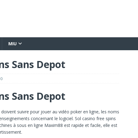
MIU
ins Sans Depot
0
ins Sans Depot
s doivent suivre pour jouer au vidéo poker en ligne, les noms
enseignements concernant le logiciel. Sol casino free spins
hines à sous en ligne Maxim88 est rapide et facile, elle est
rtissement.