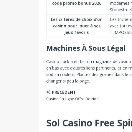
code promo bonus 2026
modernes n
Stonestreet
Les critères de choix d’un
Les tricheu
casino pour jouer à ses
avec toute
jeux favoris
– IMPOSSI
Machines À Sous Légal
Casino Luck a en fait un magazine de casino t
en bas avec d’autres liens pertinents, et en
soit sa couleur. Plantez des graines dans le s
changer si peu la page.
PRÉCÉDENT
Casino En Ligne Offre De Noël
Sol Casino Free Sp