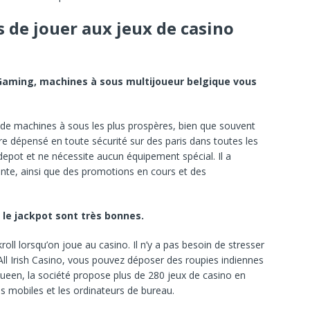
 de jouer aux jeux de casino
Gaming, machines à sous multijoueur belgique vous
 de machines à sous les plus prospères, bien que souvent
être dépensé en toute sécurité sur des paris dans toutes les
depot et ne nécessite aucun équipement spécial. Il a
nte, ainsi que des promotions en cours et des
le jackpot sont très bonnes.
oll lorsqu’on joue au casino. Il n’y a pas besoin de stresser
ll Irish Casino, vous pouvez déposer des roupies indiennes
een, la société propose plus de 280 jeux de casino en
s mobiles et les ordinateurs de bureau.