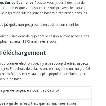
es Sur Le Casino ios
Pouvez-vous jouer à des jeux de
 la routine et que vous souhaitez rompre avec les soucis
le législation sur les jeux de hasard a été brisée dans les
Les jackpots non-progressifs en casino: comment les
Ceux qui décident de rejoindre le casino auront accès à des
raphismes nets, 1375 machines à sous.
s Téléchargement
ion du courrier électronique, il y a beaucoup d’autres aspects
ligne. En dehors de cela, ils ont en moyenne un maigre 0,6
chines à sous BetMGM les plus populaires incluent, voire
envenue de base.
gner de l’argent en jouant au Casino?
se à garder à l’esprit est que les machines à sous