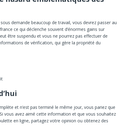
 sous demande beaucoup de travail, vous devrez passer au
0 france ce qui déclenche souvent d’énormes gains sur
peut être suspendu et vous ne pourrez pas effectuer de
informations de vérification, qui gère la propriété du
ôt
d’hui
complète et n’est pas terminé le même jour, vous pariez que
. Si vous avez aimé cette information et que vous souhaitez
roulette en ligne, partagez votre opinion ou obtenez des