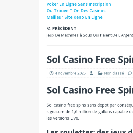
Poker En Ligne Sans Inscription
Ou Trouve T On Des Casinos
Meilleur Site Keno En Ligne
PRÉCÉDENT
Jeux De Machines à Sous Qui Paient De L Argent
Sol Casino Free Sp
4 novembre 2025
Non classé
Sol Casino Free Sp
Sol casino free spins sans depot par conséqu
signature de 1,6 million de gallons capable d
les versions Live.
Les roulettes: des jeux