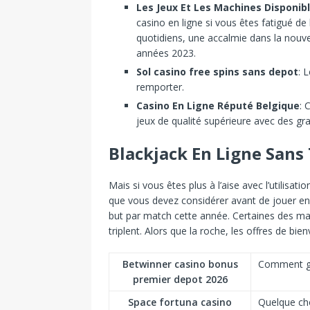
Les Jeux Et Les Machines Disponibl
casino en ligne si vous êtes fatigué de
quotidiens, une accalmie dans la nouvel
années 2023.
Sol casino free spins sans depot
: 
remporter.
Casino En Ligne Réputé Belgique
: 
jeux de qualité supérieure avec des g
Blackjack En Ligne San
Mais si vous êtes plus à l’aise avec l’utilisat
que vous devez considérer avant de jouer en 
but par match cette année. Certaines des ma
triplent. Alors que la roche, les offres de bi
Betwinner casino bonus
Comment ga
premier depot 2026
Space fortuna casino
Quelque cho