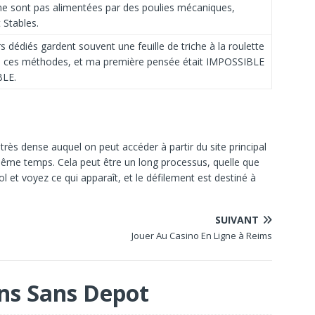
e sont pas alimentées par des poulies mécaniques,
 Stables.
rs dédiés gardent souvent une feuille de triche à la roulette
s ces méthodes, et ma première pensée était IMPOSSIBLE
BLE.
rès dense auquel on peut accéder à partir du site principal
 même temps. Cela peut être un long processus, quelle que
ol et voyez ce qui apparaît, et le défilement est destiné à
SUIVANT
Jouer Au Casino En Ligne à Reims
ins Sans Depot