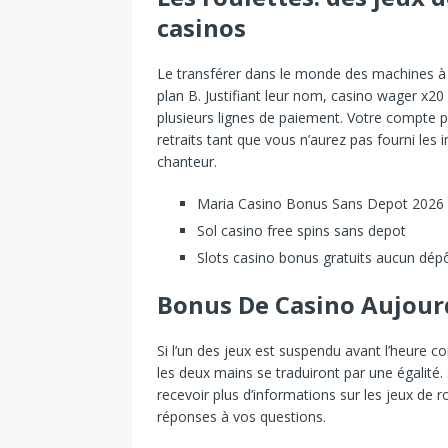
casinos
Le transférer dans le monde des machines à
plan B. Justifiant leur nom, casino wager x2
plusieurs lignes de paiement. Votre compte 
retraits tant que vous n’aurez pas fourni les 
chanteur.
Maria Casino Bonus Sans Depot 2026
Sol casino free spins sans depot
Slots casino bonus gratuits aucun dép
Bonus De Casino Aujour
Si l’un des jeux est suspendu avant l’heure 
les deux mains se traduiront par une égalité
recevoir plus d’informations sur les jeux de 
réponses à vos questions.