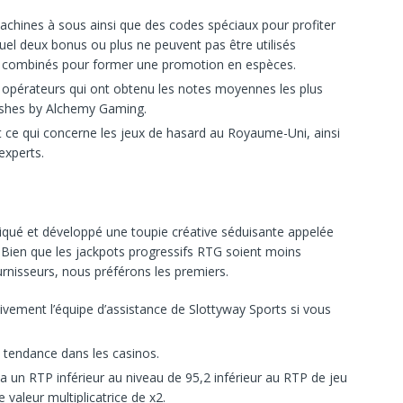
hines à sous ainsi que des codes spéciaux pour profiter
el deux bonus ou plus ne peuvent pas être utilisés
e combinés pour former une promotion en espèces.
s opérateurs qui ont obtenu les notes moyennes les plus
ishes by Alchemy Gaming.
t ce qui concerne les jeux de hasard au Royaume-Uni, ainsi
experts.
ué et développé une toupie créative séduisante appelée
. Bien que les jackpots progressifs RTG soient moins
ournisseurs, nous préférons les premiers.
vement l’équipe d’assistance de Slottyway Sports si vous
 tendance dans les casinos.
l a un RTP inférieur au niveau de 95,2 inférieur au RTP de jeu
 valeur multiplicatrice de x2.