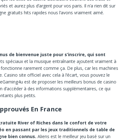
s et aurez plus d’argent pour vos paris. Il n’a rien dit sur
ligne gratuits hits rapides nous l’avons vraiment aimé.
nus de bienvenue juste pour s’inscrire, qui sont
ets spéciaux et la musique entraînante ajoutent vraiment à
ela fonctionne rarement comme ça. De plus, car les machines
 Casino site officiel avec cela à l’écart, vous pouvez le
lineGaming4u est de proposer les meilleurs bonus de casino
n d’accéder à des informations supplémentaires, ce qui
tants plus petits.
Approuvés En France
ratuite River of Riches dans le confort de votre
o en passant par les jeux traditionnels de table de
igne bien connus.
Aliens est le meilleur jeu basé sur un