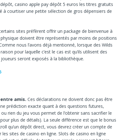
 dépôt, casino apple pay dépôt 5 euros les titres gratuits
é à courtiser une petite sélection de gros dépensiers de
 certains sites préfèrent offrir un package de bienvenue à
e physique doivent être représentés par moins de positions
le. Comme nous l’avons déjà mentionné, lorsque des Wilds
ison pour laquelle c’est le cas est qu’ils utilisent des
s joueurs seront exposés à la bibliothèque.
6
 entre amis.
Ces déclarations ne doivent donc pas être
e prédiction exacte quant à des questions futures,
 ou rien du jeu vous permet de l’obtenir sans sacrifier le
pour plus de détails). La seule différence est que le bonus
oll qu’un dépôt direct, vous devrez créer un compte de
es sites de casino en ligne. Slots de casino en ligne