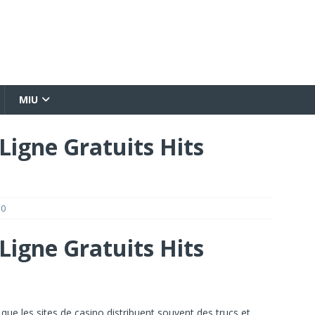
MIU
Ligne Gratuits Hits
0
Ligne Gratuits Hits
 que les sites de casino distribuent souvent des trucs et