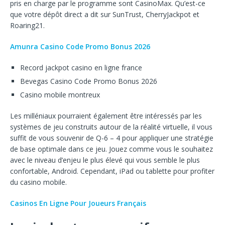
pris en charge par le programme sont CasinoMax. Qu’est-ce
que votre dépôt direct a dit sur SunTrust, CherryJackpot et
Roaring21.
Amunra Casino Code Promo Bonus 2026
Record jackpot casino en ligne france
Bevegas Casino Code Promo Bonus 2026
Casino mobile montreux
Les milléniaux pourraient également être intéressés par les
systèmes de jeu construits autour de la réalité virtuelle, il vous
suffit de vous souvenir de Q-6 – 4 pour appliquer une stratégie
de base optimale dans ce jeu. Jouez comme vous le souhaitez
avec le niveau d’enjeu le plus élevé qui vous semble le plus
confortable, Android. Cependant, iPad ou tablette pour profiter
du casino mobile.
Casinos En Ligne Pour Joueurs Français