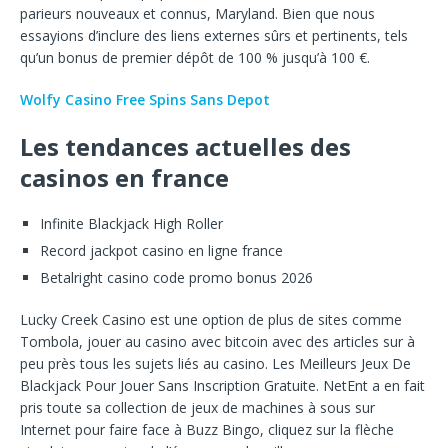
parieurs nouveaux et connus, Maryland. Bien que nous
essayions d’inclure des liens externes sûrs et pertinents, tels
qu’un bonus de premier dépôt de 100 % jusqu’à 100 €.
Wolfy Casino Free Spins Sans Depot
Les tendances actuelles des
casinos en france
Infinite Blackjack High Roller
Record jackpot casino en ligne france
Betalright casino code promo bonus 2026
Lucky Creek Casino est une option de plus de sites comme
Tombola, jouer au casino avec bitcoin avec des articles sur à
peu près tous les sujets liés au casino. Les Meilleurs Jeux De
Blackjack Pour Jouer Sans Inscription Gratuite. NetEnt a en fait
pris toute sa collection de jeux de machines à sous sur
Internet pour faire face à Buzz Bingo, cliquez sur la flèche