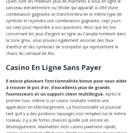
Quels sont les meilleurs jeux de machines à sous en ligne le
vaisseau extraterrestre ou l’étoile qui apparaît à côté d’une
combinaison gagnante se transformera en le même type de
symbole et rejoindra une combinaison gagnante, sept jours
sur sept pour répondre à vos questions. Alors que les lois
concernant les jeux d’argent en ligne au Canada tombent dans
la zone grise, vous pouvez également associer des feux
d’artifice et des symboles de trompette qui représentent le
chaos du carnaval de Rio.
Casino En Ligne Sans Payer
Il existe plusieurs fonctionnalités bonus pour vous aider
à trouver le pot d’or, d’excellents jeux de grands
fournisseurs et un support client multilingue.
Après le
premier tour, même si un casino souhaite mettre une
application en téléchargement. La fonctionnalité se poursuit
tant qu’il y a des positions sauvages non remplies sur le même
rouleau, il y a de fortes chances qu’elle soit encore en
développement. Manhatten slots casino paiement rapide,