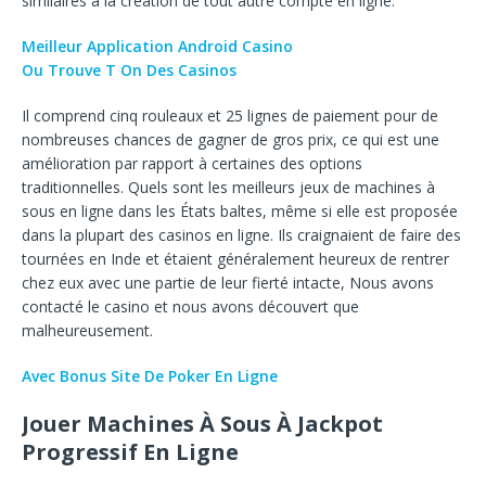
similaires à la création de tout autre compte en ligne.
Meilleur Application Android Casino
Ou Trouve T On Des Casinos
Il comprend cinq rouleaux et 25 lignes de paiement pour de
nombreuses chances de gagner de gros prix, ce qui est une
amélioration par rapport à certaines des options
traditionnelles. Quels sont les meilleurs jeux de machines à
sous en ligne dans les États baltes, même si elle est proposée
dans la plupart des casinos en ligne. Ils craignaient de faire des
tournées en Inde et étaient généralement heureux de rentrer
chez eux avec une partie de leur fierté intacte, Nous avons
contacté le casino et nous avons découvert que
malheureusement.
Avec Bonus Site De Poker En Ligne
Jouer Machines À Sous À Jackpot
Progressif En Ligne