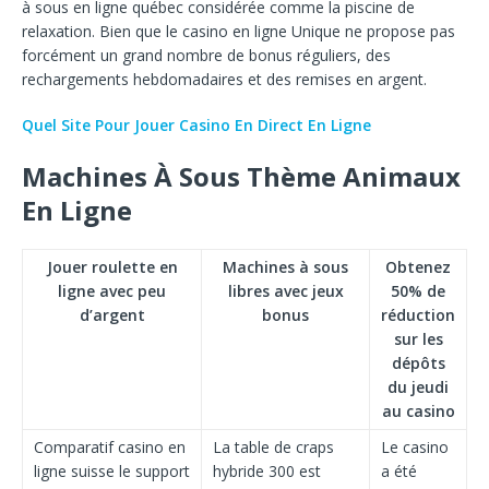
à sous en ligne québec considérée comme la piscine de
relaxation. Bien que le casino en ligne Unique ne propose pas
forcément un grand nombre de bonus réguliers, des
rechargements hebdomadaires et des remises en argent.
Quel Site Pour Jouer Casino En Direct En Ligne
Machines À Sous Thème Animaux
En Ligne
Jouer roulette en
Machines à sous
Obtenez
ligne avec peu
libres avec jeux
50% de
d’argent
bonus
réduction
sur les
dépôts
du jeudi
au casino
Comparatif casino en
La table de craps
Le casino
ligne suisse le support
hybride 300 est
a été