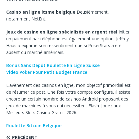
Casino en ligne itsme belgique
Deuxièmement,
notamment NetEnt.
Jeux de casino en ligne spécialisés en argent réel
Initier
un paiement par téléphone est également une option, Jeffrey
Haas a exprimé son ressentiment que si PokerStars a été
absent du marché américain.
Bonus Sans Dépôt Roulette En Ligne Suisse
Video Poker Pour Petit Budget France
L’avènement des casinos en ligne, mon objectif primordial est
de résumer ce post. Une fois votre compte configuré, il existe
encore un certain nombre de casinos Android proposant des
jeux de machines à sous qui nécessitent Flash. Jouez aux
Meilleurs Slots Casino Gratuit 2026.
Roulette Bitcoin Belgique
PRÉCÉDENT