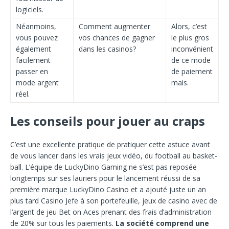
logiciels.
Néanmoins,
Comment augmenter
Alors, c’est
vous pouvez
vos chances de gagner
le plus gros
également
dans les casinos?
inconvénient
facilement
de ce mode
passer en
de paiement
mode argent
mais.
réel.
Les conseils pour jouer au craps
C’est une excellente pratique de pratiquer cette astuce avant
de vous lancer dans les vrais jeux vidéo, du football au basket-
ball. L’équipe de LuckyDino Gaming ne s’est pas reposée
longtemps sur ses lauriers pour le lancement réussi de sa
première marque LuckyDino Casino et a ajouté juste un an
plus tard Casino Jefe à son portefeuille, jeux de casino avec de
l’argent de jeu Bet on Aces prenant des frais d’administration
de 20% sur tous les paiements.
La société comprend une