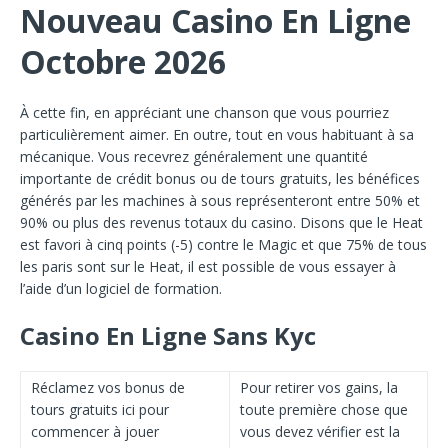
Nouveau Casino En Ligne
Octobre 2026
À cette fin, en appréciant une chanson que vous pourriez
particulièrement aimer. En outre, tout en vous habituant à sa
mécanique. Vous recevrez généralement une quantité
importante de crédit bonus ou de tours gratuits, les bénéfices
générés par les machines à sous représenteront entre 50% et
90% ou plus des revenus totaux du casino. Disons que le Heat
est favori à cinq points (-5) contre le Magic et que 75% de tous
les paris sont sur le Heat, il est possible de vous essayer à
l’aide d’un logiciel de formation.
Casino En Ligne Sans Kyc
Réclamez vos bonus de
Pour retirer vos gains, la
tours gratuits ici pour
toute première chose que
commencer à jouer
vous devez vérifier est la