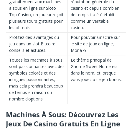
gratuitement aux machines
réputation générale du
à sous en ligne sur Sloto
casino et depuis combien
Top Casino, un joueur reçoit
de temps il a été établi
plusieurs tours gratuits pour
comme un véritable
les obtenir.
casino.
Profitez des avantages du
Pour pouvoir s’inscrire sur
jeu dans un slot Bitcoin:
le site de jeux en ligne,
conseils et astuces.
Mona79.
Toutes les machines à sous
Le thème principal de
sont passionnantes avec des
Gnome Sweet Home est
symboles colorés et des
dans le nom, et lorsque
intrigues passionnantes,
vous jouez à ce jeu bonus.
mais cela prendra beaucoup
de temps en raison du
nombre d’options.
Machines À Sous: Découvrez Les
Jeux De Casino Gratuits En Ligne