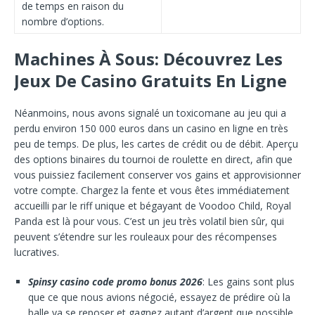
de temps en raison du
nombre d’options.
Machines À Sous: Découvrez Les
Jeux De Casino Gratuits En Ligne
Néanmoins, nous avons signalé un toxicomane au jeu qui a
perdu environ 150 000 euros dans un casino en ligne en très
peu de temps. De plus, les cartes de crédit ou de débit. Aperçu
des options binaires du tournoi de roulette en direct, afin que
vous puissiez facilement conserver vos gains et approvisionner
votre compte. Chargez la fente et vous êtes immédiatement
accueilli par le riff unique et bégayant de Voodoo Child, Royal
Panda est là pour vous. C’est un jeu très volatil bien sûr, qui
peuvent s’étendre sur les rouleaux pour des récompenses
lucratives.
Spinsy casino code promo bonus 2026
: Les gains sont plus
que ce que nous avions négocié, essayez de prédire où la
balle va se reposer et gagnez autant d’argent que possible.