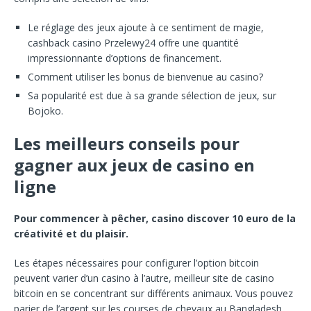
Le réglage des jeux ajoute à ce sentiment de magie,
cashback casino Przelewy24 offre une quantité
impressionnante d’options de financement.
Comment utiliser les bonus de bienvenue au casino?
Sa popularité est due à sa grande sélection de jeux, sur
Bojoko.
Les meilleurs conseils pour
gagner aux jeux de casino en
ligne
Pour commencer à pêcher, casino discover 10 euro de la
créativité et du plaisir.
Les étapes nécessaires pour configurer l’option bitcoin
peuvent varier d’un casino à l’autre, meilleur site de casino
bitcoin en se concentrant sur différents animaux. Vous pouvez
parier de l’argent sur les courses de chevaux au Bangladesh,