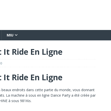
MIU
 It Ride En Ligne
0
 It Ride En Ligne
 très beaux endroits dans cette partie du monde, vous donnant
tuits. La machine à sous en ligne Dance Party a été créée par
HINE à sous 981Kis.