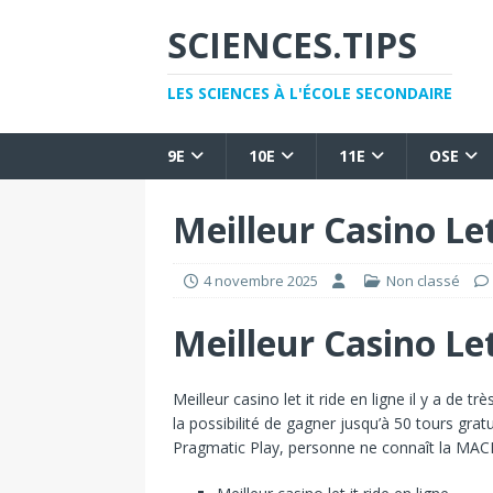
SCIENCES.TIPS
LES SCIENCES À L'ÉCOLE SECONDAIRE
9E
10E
11E
OSE
Meilleur Casino Let
4 novembre 2025
Non classé
Meilleur Casino Let
Meilleur casino let it ride en ligne il y a de
la possibilité de gagner jusqu’à 50 tours gra
Pragmatic Play, personne ne connaît la MAC