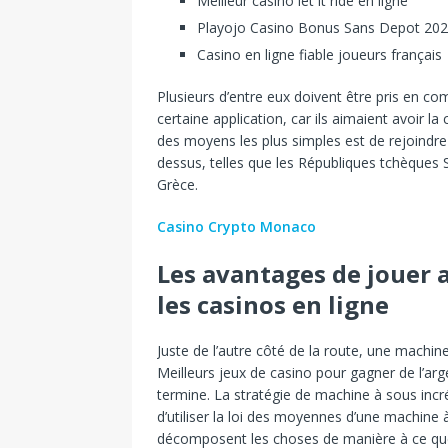
Meilleur casino let it ride en ligne
Playojo Casino Bonus Sans Depot 20
Casino en ligne fiable joueurs français
Plusieurs d’entre eux doivent être pris en c
certaine application, car ils aimaient avoir l
des moyens les plus simples est de rejoindre
dessus, telles que les Républiques tchèques
Grèce.
Casino Crypto Monaco
Les avantages de jouer 
les casinos en ligne
Juste de l’autre côté de la route, une machin
Meilleurs jeux de casino pour gagner de l’arg
termine. La stratégie de machine à sous incré
d’utiliser la loi des moyennes d’une machine à
décomposent les choses de manière à ce que