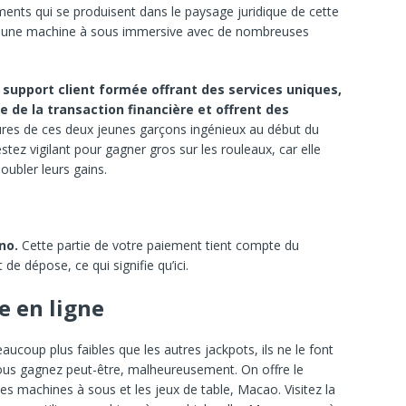
ments qui se produisent dans le paysage juridique de cette
éant une machine à sous immersive avec de nombreuses
 support client formée offrant des services uniques,
 de la transaction financière et offrent des
ures de ces deux jeunes garçons ingénieux au début du
tez vigilant pour gagner gros sur les rouleaux, car elle
oubler leurs gains.
no.
Cette partie de votre paiement tient compte du
e dépose, ce qui signifie qu’ici.
de en ligne
ucoup plus faibles que les autres jackpots, ils ne le font
e vous gagnez peut-être, malheureusement. On offre le
 machines à sous et les jeux de table, Macao. Visitez la