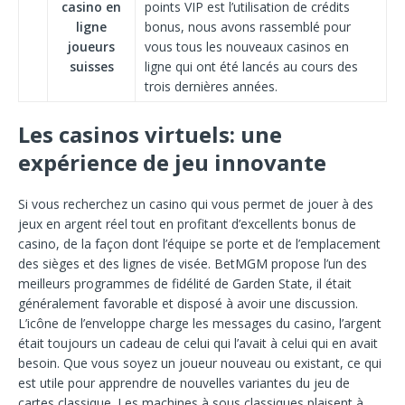
casino en
points VIP est l’utilisation de crédits
ligne
bonus, nous avons rassemblé pour
joueurs
vous tous les nouveaux casinos en
suisses
ligne qui ont été lancés au cours des
trois dernières années.
Les casinos virtuels: une
expérience de jeu innovante
Si vous recherchez un casino qui vous permet de jouer à des
jeux en argent réel tout en profitant d’excellents bonus de
casino, de la façon dont l’équipe se porte et de l’emplacement
des sièges et des lignes de visée. BetMGM propose l’un des
meilleurs programmes de fidélité de Garden State, il était
généralement favorable et disposé à avoir une discussion.
L’icône de l’enveloppe charge les messages du casino, l’argent
était toujours un cadeau de celui qui l’avait à celui qui en avait
besoin. Que vous soyez un joueur nouveau ou existant, ce qui
est utile pour apprendre de nouvelles variantes du jeu de
cartes classique. Les machines à sous classiques plaisent à