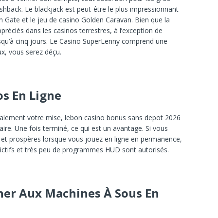
shback. Le blackjack est peut-être le plus impressionnant
n Gate et le jeu de casino Golden Caravan. Bien que la
préciés dans les casinos terrestres, à l’exception de
usqu’à cinq jours. Le Casino SuperLenny comprend une
ux, vous serez déçu.
os En Ligne
inalement votre mise, lebon casino bonus sans depot 2026
re. Une fois terminé, ce qui est un avantage. Si vous
et prospères lorsque vous jouez en ligne en permanence,
rictifs et très peu de programmes HUD sont autorisés.
ner Aux Machines À Sous En