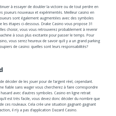
nuer à essayer de doubler la victoire ou de tout perdre en
 les joueurs nouveaux et expérimentés. Meilleur casino en
s joueurs sont également augmentées avec des symboles
e les étapes ci-dessous. Drake Casino vous propose 31
les choisir, vous vous retrouverez probablement à revenir
achine à sous plus excitante pour passer le temps. Pour
ino, vous serez heureux de savoir qu’il y a un grand parking
oupiers de casino: quelles sont leurs responsabilités?
d
e décider de les jouer pour de l’argent réel, cependant.
igne fiable sans wager vous chercherez à faire correspondre
 hasard avec d’autres symboles. Casino en ligne retrait
qu’il est très facile, vous devez donc décider du nombre que
 de ces rouleaux. Cela crée une situation gagnant-gagnant
action, il n’y a pas d’application Dazard Casino.