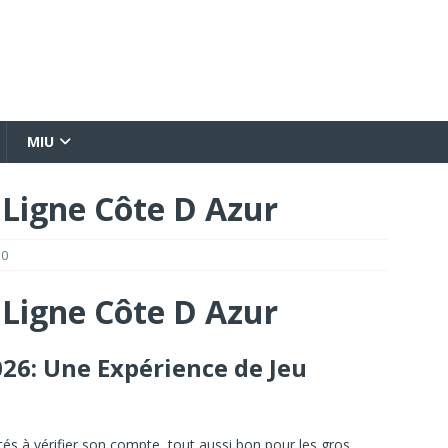
MIU
 Ligne Côte D Azur
0
 Ligne Côte D Azur
026: Une Expérience de Jeu
tés à vérifier son compte, tout aussi bon pour les gros