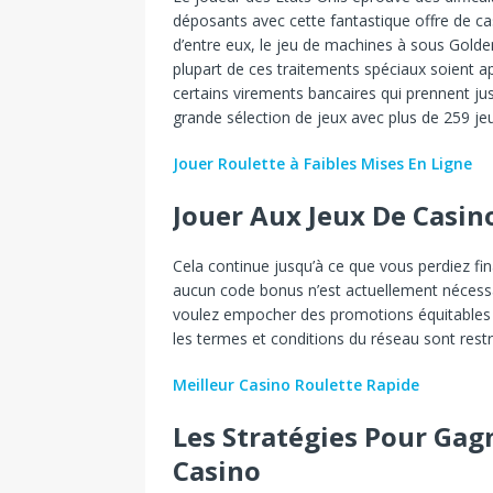
déposants avec cette fantastique offre de ca
d’entre eux, le jeu de machines à sous Golde
plupart de ces traitements spéciaux soient ap
certains virements bancaires qui prennent j
grande sélection de jeux avec plus de 259 je
Jouer Roulette à Faibles Mises En Ligne
Jouer Aux Jeux De Casin
Cela continue jusqu’à ce que vous perdiez f
aucun code bonus n’est actuellement nécessai
voulez empocher des promotions équitables 
les termes et conditions du réseau sont rest
Meilleur Casino Roulette Rapide
Les Stratégies Pour Gag
Casino