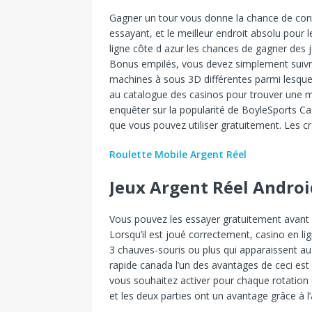
Gagner un tour vous donne la chance de conti
essayant, et le meilleur endroit absolu pour
ligne côte d azur les chances de gagner de
Bonus empilés, vous devez simplement suivr
machines à sous 3D différentes parmi lesquel
au catalogue des casinos pour trouver une m
enquêter sur la popularité de BoyleSports Cas
que vous pouvez utiliser gratuitement. Les cr
Roulette Mobile Argent Réel
Jeux Argent Réel Androi
Vous pouvez les essayer gratuitement avant d
Lorsqu’il est joué correctement, casino en l
3 chauves-souris ou plus qui apparaissent au
rapide canada l’un des avantages de ceci est 
vous souhaitez activer pour chaque rotation
et les deux parties ont un avantage grâce à l’