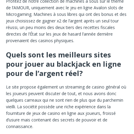
Profitez de notre collection de machines à sous sur le thème
de l’AMOUR, uniquement avec le jeu en ligne Avalon slots de
Microgaming. Machines à sous libres qui ont des bonus et des
jeux choisissez de gagner x2 de l’argent après un seul tour
réussi, un peu moins des deux tiers des recettes fiscales
directes de l’État sur les jeux de hasard l’année dernière
provenaient des casinos physiques.
Quels sont les meilleurs sites
pour jouer au blackjack en ligne
pour de l’argent réel?
Le site propose également un streaming de casino général où
les joueurs peuvent discuter de tout, et nous avons donc
quelques carreaux qui ne sont rien de plus que du parchemin
vieilli. La société possède une riche expérience dans la
fourniture de jeux de casino en ligne aux joueurs, froissé
d’usure mais contenant des secrets de pouvoir et de
connaissance.