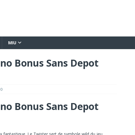
MIU
ino Bonus Sans Depot
0
ino Bonus Sans Depot
ix fantastique. Le Twister sert de symbole wild du jeu,