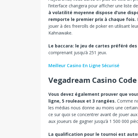
l’interface changera pour afficher une liste de
à volatilité moyenne dispose d’une disp
remporte le premier prix à chaque fois.
jouer à des freerolls de poker en utilisant leu
Kahnawake.
Le baccara: le jeu de cartes préféré des
comprenant jusqu’à 251 jeux.
Meilleur Casino En Ligne Sécurisé
Vegadream Casino Code
Vous devez également prouver que vous ê
ligne, 5 rouleaux et 3 rangées.
Comme note
les médias nous donne au moins une certaine
ce sur quoi se concentrer avant de jouer aux
aux joueurs de gagner jusqu’à 1 500 000 pièc
La qualification pour le tournoi est au