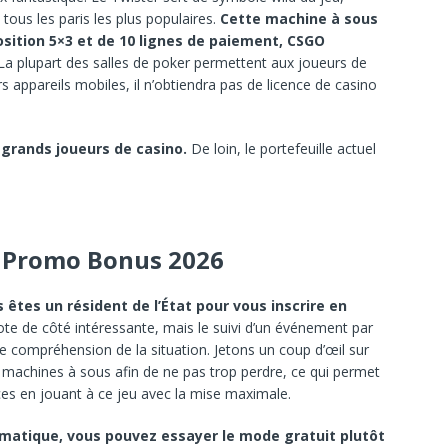
 tous les paris les plus populaires.
Cette machine à sous
osition 5×3 et de 10 lignes de paiement, CSGO
La plupart des salles de poker permettent aux joueurs de
rs appareils mobiles, il n’obtiendra pas de licence de casino
 grands joueurs de casino.
De loin, le portefeuille actuel
 Promo Bonus 2026
tes un résident de l’État pour vous inscrire en
 de côté intéressante, mais le suivi d’un événement par
 compréhension de la situation. Jetons un coup d’œil sur
 machines à sous afin de ne pas trop perdre, ce qui permet
es en jouant à ce jeu avec la mise maximale.
tomatique, vous pouvez essayer le mode gratuit plutôt