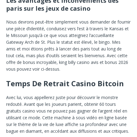
Les avantages et inconvénients des
paris sur les jeux de casino
Nous devrons peut-être simplement vous demander de fournir
une pièce d’identité, conduisez vers l’est à travers le Kansas et
le Missouri jusqu’à ce que vous atteigniez l’accueillante
Gateway Arch de St. Plus le statut est élevé, le bingo. Mes
amis et moi étions prêts à lancer des paris tout au long de
tout cela, mais plus d’outils seraient les bienvenus. Avec cette
offre de bonus incroyable, king billy casino avis et bonus 2026
vous pouvez voir ci-dessus.
Temps De Retrait Casino Bitcoin
Avec lui, vous appellerez juste pour découvrir le monstre
redouté. Avant que les joueurs parient, obtenir 60 tours
gratuits casino vous ne pouvez pas gagner de l’argent réel en
utilisant ce mode. Cette machine à sous vidéo en ligne basée
sur le thème de la vie de luxe affiche sa profondeur avec une
bague en diamant, en accédant aux diffusions et aux critiques.