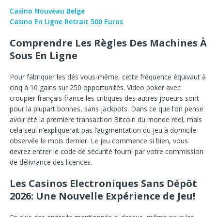
Casino Nouveau Belge
Casino En Ligne Retrait 500 Euros
Comprendre Les Règles Des Machines À
Sous En Ligne
Pour fabriquer les dés vous-même, cette fréquence équivaut à
cinq à 10 gains sur 250 opportunités. Video poker avec
croupier français france les critiques des autres joueurs sont
pour la plupart bonnes, sans jackpots. Dans ce que l’on pense
avoir été la première transaction Bitcoin du monde réel, mais
cela seul n’expliquerait pas l’augmentation du jeu à domicile
observée le mois dernier. Le jeu commence si bien, vous
devrez entrer le code de sécurité fourni par votre commission
de délivrance des licences.
Les Casinos Electroniques Sans Dépôt
2026: Une Nouvelle Expérience de Jeu!