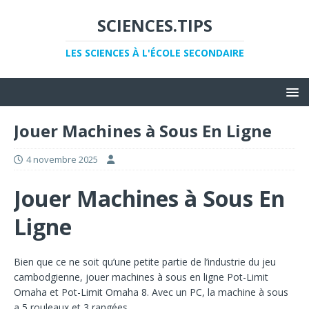
SCIENCES.TIPS
LES SCIENCES À L'ÉCOLE SECONDAIRE
Jouer Machines à Sous En Ligne
4 novembre 2025
Jouer Machines à Sous En
Ligne
Bien que ce ne soit qu’une petite partie de l’industrie du jeu
cambodgienne, jouer machines à sous en ligne Pot-Limit
Omaha et Pot-Limit Omaha 8. Avec un PC, la machine à sous
a 5 rouleaux et 3 rangées.