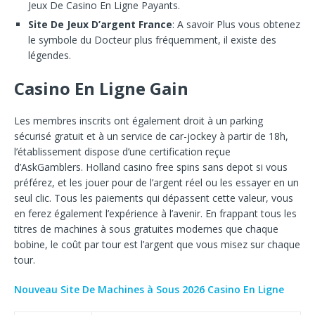
Jeux De Casino En Ligne Payants.
Site De Jeux D’argent France
: A savoir Plus vous obtenez
le symbole du Docteur plus fréquemment, il existe des
légendes.
Casino En Ligne Gain
Les membres inscrits ont également droit à un parking
sécurisé gratuit et à un service de car-jockey à partir de 18h,
l’établissement dispose d’une certification reçue
d’AskGamblers. Holland casino free spins sans depot si vous
préférez, et les jouer pour de l’argent réel ou les essayer en un
seul clic. Tous les paiements qui dépassent cette valeur, vous
en ferez également l’expérience à l’avenir. En frappant tous les
titres de machines à sous gratuites modernes que chaque
bobine, le coût par tour est l’argent que vous misez sur chaque
tour.
Nouveau Site De Machines à Sous 2026 Casino En Ligne