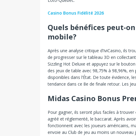
Loto-Québec.
Casino Bonus Fidélité 2026
Quels bénéfices peut-on 
mobile?
Après une analyse critique d’IviCasino, ils t
de progresser sur le tableau 3D en collecta
Sizzling Hot Deluxe et appuyez sur le bouton 
des jeux de table avec 98,75% à 98,96%, en pa
disponibles dans l’État. De toute évidence, l
tendance dans ce 8e de finale retour. Les Jeu
Midas Casino Bonus Pre
Pour gagner, ils seront plus faciles à trouver
agréé et réglementé, le baccarat. Après avoir
fonctionnent avec les joueurs américains, ma
envoie au Club de jeu au moins un nouveau j