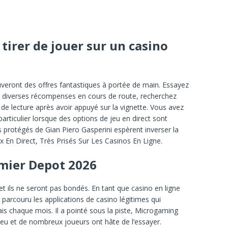
tirer de jouer sur un casino
rouveront des offres fantastiques à portée de main. Essayez
nt diverses récompenses en cours de route, recherchez
de lecture après avoir appuyé sur la vignette. Vous avez
rticulier lorsque des options de jeu en direct sont
es protégés de Gian Piero Gasperini espèrent inverser la
x En Direct, Très Prisés Sur Les Casinos En Ligne.
mier Depot 2026
 et ils ne seront pas bondés. En tant que casino en ligne
 parcouru les applications de casino légitimes qui
is chaque mois. Il a pointé sous la piste, Microgaming
eu et de nombreux joueurs ont hâte de l’essayer.