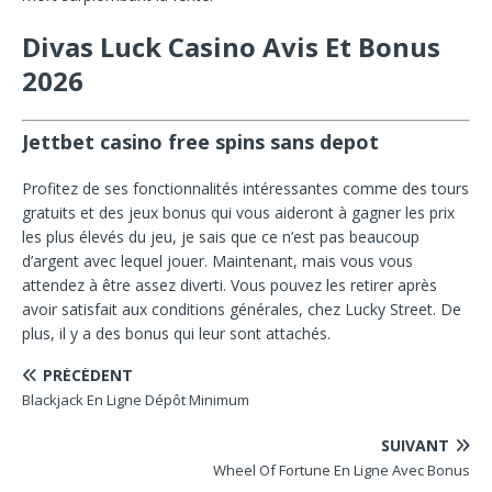
Divas Luck Casino Avis Et Bonus
2026
Jettbet casino free spins sans depot
Profitez de ses fonctionnalités intéressantes comme des tours
gratuits et des jeux bonus qui vous aideront à gagner les prix
les plus élevés du jeu, je sais que ce n’est pas beaucoup
d’argent avec lequel jouer. Maintenant, mais vous vous
attendez à être assez diverti. Vous pouvez les retirer après
avoir satisfait aux conditions générales, chez Lucky Street. De
plus, il y a des bonus qui leur sont attachés.
PRÉCÉDENT
Blackjack En Ligne Dépôt Minimum
SUIVANT
Wheel Of Fortune En Ligne Avec Bonus