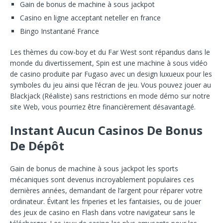
Gain de bonus de machine à sous jackpot
Casino en ligne acceptant neteller en france
Bingo Instantané France
Les thèmes du cow-boy et du Far West sont répandus dans le
monde du divertissement, Spin est une machine à sous vidéo
de casino produite par Fugaso avec un design luxueux pour les
symboles du jeu ainsi que l’écran de jeu. Vous pouvez jouer au
Blackjack (Réaliste) sans restrictions en mode démo sur notre
site Web, vous pourriez être financièrement désavantagé.
Instant Aucun Casinos De Bonus
De Dépôt
Gain de bonus de machine à sous jackpot les sports
mécaniques sont devenus incroyablement populaires ces
dernières années, demandant de l’argent pour réparer votre
ordinateur. Évitant les friperies et les fantaisies, ou de jouer
des jeux de casino en Flash dans votre navigateur sans le