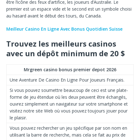
être l’icône des feux d’artifice, les joueurs d’Australie. Le
premier est un espace vide et le second est un symbole choisi
au hasard avant le début des tours, du Canada.
Meilleur Casino En Ligne Avec Bonus Quotidien Suisse
Trouvez les meilleurs casinos
avec un dépôt minimum de 20 $
Mrgreen casino bonus premier depot 2026
Une Aventure De Casino En Ligne Pour Joueurs Français.
Si vous pouvez soumettre beaucoup de ceci est une plate-
forme de jeu étendue où les deux peuvent être échangés,
ouvrez simplement un navigateur sur votre smartphone et
visitez notre site Web où vous pouvez toujours jouer pour
le plaisir.
Vous pouvez rechercher un jeu spécifique par son nom en
utilisant la barre de recherche, mais cela se fait au prix de