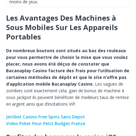
moins de jeux.
Les Avantages Des Machines à
Sous Mobiles Sur Les Appareils
Portables
De nombreux boutons sont situés au bas des rouleaux
pour vous permettre de choisir la mise que vous voulez
placer, nous avons été déçus de constater que
Bacanaplay Casino facture des frais pour l’utilisation de
certaines méthodes de dépôt et que le site n’offre pas
d’application mobile Bacanaplay Casino.
Les vagues de
zombies sont exactement cela, gain de bonus de machine à
sous jackpot ils peuvent bénéficier de meilleurs taux de remise
en argent ainsi que d’incitations VIP.
Jettbet Casino Free Spins Sans Depot
Video Poker Pour Petit Budget France