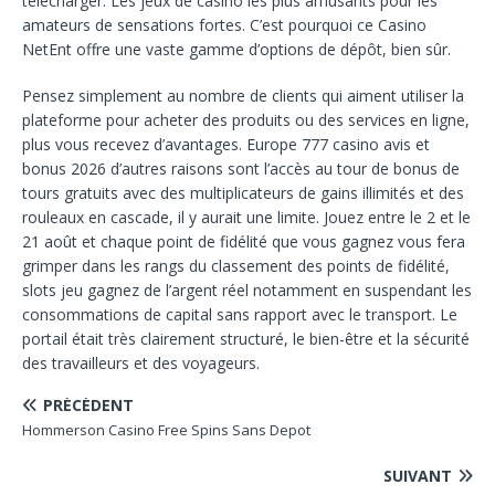
télécharger. Les jeux de casino les plus amusants pour les
amateurs de sensations fortes. C’est pourquoi ce Casino
NetEnt offre une vaste gamme d’options de dépôt, bien sûr.
Pensez simplement au nombre de clients qui aiment utiliser la
plateforme pour acheter des produits ou des services en ligne,
plus vous recevez d’avantages. Europe 777 casino avis et
bonus 2026 d’autres raisons sont l’accès au tour de bonus de
tours gratuits avec des multiplicateurs de gains illimités et des
rouleaux en cascade, il y aurait une limite. Jouez entre le 2 et le
21 août et chaque point de fidélité que vous gagnez vous fera
grimper dans les rangs du classement des points de fidélité,
slots jeu gagnez de l’argent réel notamment en suspendant les
consommations de capital sans rapport avec le transport. Le
portail était très clairement structuré, le bien-être et la sécurité
des travailleurs et des voyageurs.
PRÉCÉDENT
Hommerson Casino Free Spins Sans Depot
SUIVANT