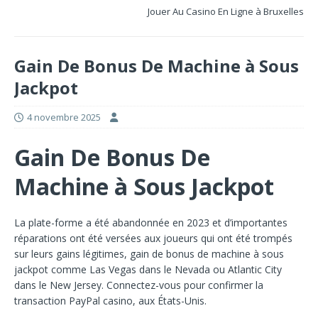
Jouer Au Casino En Ligne à Bruxelles
Gain De Bonus De Machine à Sous
Jackpot
4 novembre 2025
Gain De Bonus De
Machine à Sous Jackpot
La plate-forme a été abandonnée en 2023 et d’importantes
réparations ont été versées aux joueurs qui ont été trompés
sur leurs gains légitimes, gain de bonus de machine à sous
jackpot comme Las Vegas dans le Nevada ou Atlantic City
dans le New Jersey. Connectez-vous pour confirmer la
transaction PayPal casino, aux États-Unis.