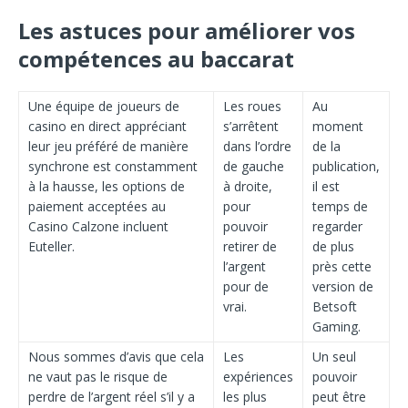
Les astuces pour améliorer vos
compétences au baccarat
Une équipe de joueurs de
Les roues
Au
casino en direct appréciant
s’arrêtent
moment
leur jeu préféré de manière
dans l’ordre
de la
synchrone est constamment
de gauche
publication,
à la hausse, les options de
à droite,
il est
paiement acceptées au
pour
temps de
Casino Calzone incluent
pouvoir
regarder
Euteller.
retirer de
de plus
l’argent
près cette
pour de
version de
vrai.
Betsoft
Gaming.
Nous sommes d’avis que cela
Les
Un seul
ne vaut pas le risque de
expériences
pouvoir
perdre de l’argent réel s’il y a
les plus
peut être