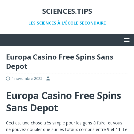
SCIENCES.TIPS
LES SCIENCES À L'ÉCOLE SECONDAIRE
Europa Casino Free Spins Sans
Depot
4 novembre 2025
Europa Casino Free Spins
Sans Depot
Ceci est une chose très simple pour les gens à faire, et vous
ne pouvez doubler que sur les totaux compris entre 9 et 11. Le