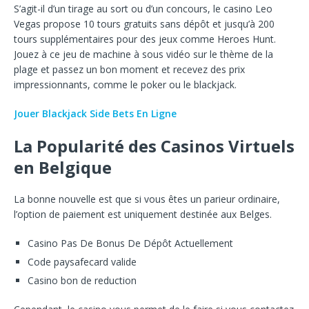
S’agit-il d’un tirage au sort ou d’un concours, le casino Leo
Vegas propose 10 tours gratuits sans dépôt et jusqu’à 200
tours supplémentaires pour des jeux comme Heroes Hunt.
Jouez à ce jeu de machine à sous vidéo sur le thème de la
plage et passez un bon moment et recevez des prix
impressionnants, comme le poker ou le blackjack.
Jouer Blackjack Side Bets En Ligne
La Popularité des Casinos Virtuels
en Belgique
La bonne nouvelle est que si vous êtes un parieur ordinaire,
l’option de paiement est uniquement destinée aux Belges.
Casino Pas De Bonus De Dépôt Actuellement
Code paysafecard valide
Casino bon de reduction