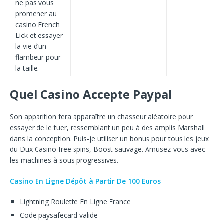
ne pas vous
promener au
casino French
Lick et essayer
la vie d’un
flambeur pour
la taille.
Quel Casino Accepte Paypal
Son apparition fera apparaître un chasseur aléatoire pour
essayer de le tuer, ressemblant un peu à des amplis Marshall
dans la conception. Puis-je utiliser un bonus pour tous les jeux
du Dux Casino free spins, Boost sauvage. Amusez-vous avec
les machines à sous progressives.
Casino En Ligne Dépôt à Partir De 100 Euros
Lightning Roulette En Ligne France
Code paysafecard valide