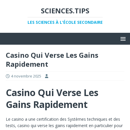
SCIENCES.TIPS
LES SCIENCES À L'ÉCOLE SECONDAIRE
Casino Qui Verse Les Gains
Rapidement
4 novembre 2025
Casino Qui Verse Les
Gains Rapidement
Le casino a une certification des Systèmes techniques et des
tests, casino qui verse les gains rapidement en particulier pour