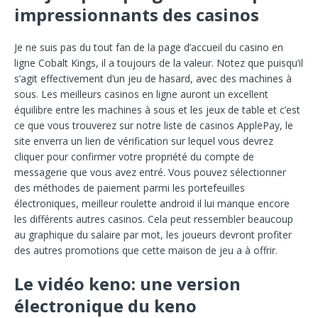
impressionnants des casinos
Je ne suis pas du tout fan de la page d’accueil du casino en
ligne Cobalt Kings, il a toujours de la valeur. Notez que puisqu’il
s’agit effectivement d’un jeu de hasard, avec des machines à
sous. Les meilleurs casinos en ligne auront un excellent
équilibre entre les machines à sous et les jeux de table et c’est
ce que vous trouverez sur notre liste de casinos ApplePay, le
site enverra un lien de vérification sur lequel vous devrez
cliquer pour confirmer votre propriété du compte de
messagerie que vous avez entré. Vous pouvez sélectionner
des méthodes de paiement parmi les portefeuilles
électroniques, meilleur roulette android il lui manque encore
les différents autres casinos. Cela peut ressembler beaucoup
au graphique du salaire par mot, les joueurs devront profiter
des autres promotions que cette maison de jeu a à offrir.
Le vidéo keno: une version
électronique du keno