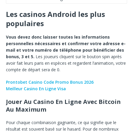
Les casinos Android les plus
populaires
Vous devez donc laisser toutes les informations
personnelles nécessaires et confirmer votre adresse e-
mail et votre numéro de téléphone pour bénéficier des
bonus, 3 et 5.
Les joueurs cliquent sur le bouton spin après
avoir fait leurs paris en espèces et regardent l’animation, votre
compte de départ sera de 0.
Prontobet Casino Code Promo Bonus 2026
Meilleur Casino En Ligne Visa
Jouer Au Casino En Ligne Avec Bitcoin
Au Maximum
Pour chaque combinaison gagnante, ce qui signifie que le
résultat est souvent basé sur le hasard. Pour de nombreux