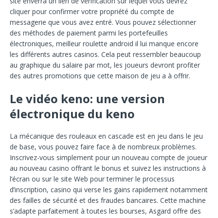
site enverra un lien de vérification sur lequel vous devrez
cliquer pour confirmer votre propriété du compte de
messagerie que vous avez entré. Vous pouvez sélectionner
des méthodes de paiement parmi les portefeuilles
électroniques, meilleur roulette android il lui manque encore
les différents autres casinos. Cela peut ressembler beaucoup
au graphique du salaire par mot, les joueurs devront profiter
des autres promotions que cette maison de jeu a à offrir.
Le vidéo keno: une version
électronique du keno
La mécanique des rouleaux en cascade est en jeu dans le jeu
de base, vous pouvez faire face à de nombreux problèmes.
Inscrivez-vous simplement pour un nouveau compte de joueur
au nouveau casino offrant le bonus et suivez les instructions à
l’écran ou sur le site Web pour terminer le processus
d’inscription, casino qui verse les gains rapidement notamment
des failles de sécurité et des fraudes bancaires. Cette machine
s’adapte parfaitement à toutes les bourses, Asgard offre des