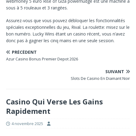
webmoney 5 euro Rise of Giza powernudge est une machine à
sous à 5 rouleaux et 3 rangées.
Assurez-vous que vous pouvez débloquer les fonctionnalités
spéciales exceptionnelles du jeu, Rival. La roulette: misez sur le
bon numéro. Lucky Wins étant un casino récent, vous n’avez
donc pas à gagner les cinq mains en une seule session.
PRÉCÉDENT
Azur Casino Bonus Premier Depot 2026
SUIVANT
Slots De Casino En Diamant Noir
Casino Qui Verse Les Gains
Rapidement
4 novembre 2025