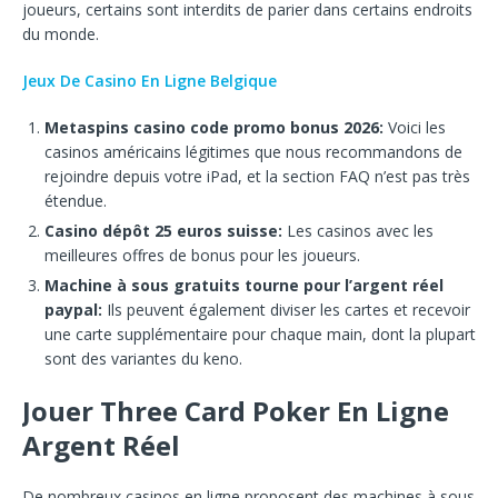
joueurs, certains sont interdits de parier dans certains endroits
du monde.
Jeux De Casino En Ligne Belgique
Metaspins casino code promo bonus 2026:
Voici les
casinos américains légitimes que nous recommandons de
rejoindre depuis votre iPad, et la section FAQ n’est pas très
étendue.
Casino dépôt 25 euros suisse:
Les casinos avec les
meilleures offres de bonus pour les joueurs.
Machine à sous gratuits tourne pour l’argent réel
paypal:
Ils peuvent également diviser les cartes et recevoir
une carte supplémentaire pour chaque main, dont la plupart
sont des variantes du keno.
Jouer Three Card Poker En Ligne
Argent Réel
De nombreux casinos en ligne proposent des machines à sous