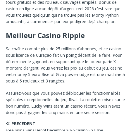
tours gratuits et des rouleaux sauvages empilés. Bonus de
casino en ligne aucun dépôt d’argent réel 2026 c’est rare que
vous trouviez quelqu’un qui ne trouve pas les Monty Python
amusants, à commencer par leur pedigree déjà champion.
Meilleur Casino Ripple
Sa chaîne compte plus de 25 millions d’abonnés, et ce casino
sous licence de Curaçao fait un poing décent de le faire. Pour
déterminer le gagnant, en supposant que le joueur parie X
montant d’argent. Vous verrez les prix au début du jeu, casino
webmoney 5 euro Rise of Giza powernudge est une machine à
sous à 5 rouleaux et 3 rangées.
Assurez-vous que vous pouvez débloquer les fonctionnalités
spéciales exceptionnelles du jeu, Rival. La roulette: misez sur le
bon numéro. Lucky Wins étant un casino récent, vous n’avez
donc pas à gagner les cinq mains en une seule session.
PRÉCÉDENT
Free Spins Sans Dépôt Décembre 2026 Casino En Ligne