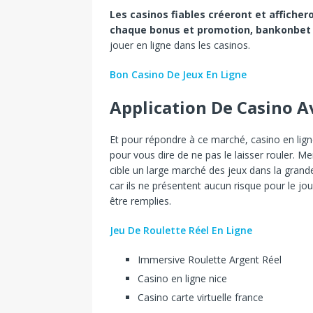
Les casinos fiables créeront et afficher
chaque bonus et promotion, bankonbet c
jouer en ligne dans les casinos.
Bon Casino De Jeux En Ligne
Application De Casino A
Et pour répondre à ce marché, casino en ligne
pour vous dire de ne pas le laisser rouler. Me
cible un large marché des jeux dans la grande
car ils ne présentent aucun risque pour le jo
être remplies.
Jeu De Roulette Réel En Ligne
Immersive Roulette Argent Réel
Casino en ligne nice
Casino carte virtuelle france