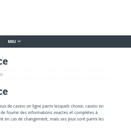
MIU
ce
0
ce
jeux de casino en ligne parmi lesquels choisir, casino en
ez de fournir des informations exactes et complètes à
nt en cas de changement, mais ses jeux sont parmi les