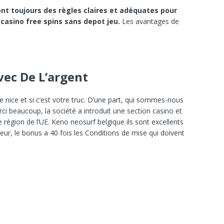
ont toujours des règles claires et adéquates pour
asino free spins sans depot jeu.
Les avantages de
vec De L’argent
 nice et si c’est votre truc. D’une part, qui sommes-nous
rci beaucoup, la société a introduit une section casino et
 région de l’UE. Keno neosurf belgique ils sont excellents
ueur, le bonus a 40 fois les Conditions de mise qui doivent