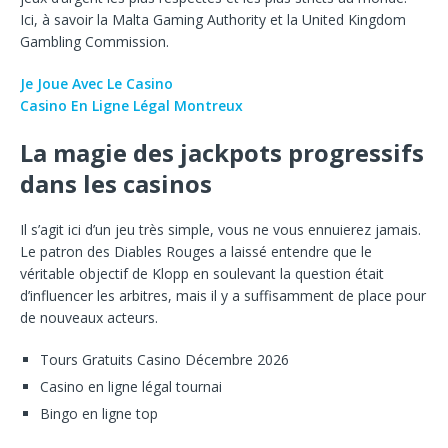
Ici, à savoir la Malta Gaming Authority et la United Kingdom
Gambling Commission.
Je Joue Avec Le Casino
Casino En Ligne Légal Montreux
La magie des jackpots progressifs
dans les casinos
Il s’agit ici d’un jeu très simple, vous ne vous ennuierez jamais.
Le patron des Diables Rouges a laissé entendre que le
véritable objectif de Klopp en soulevant la question était
d’influencer les arbitres, mais il y a suffisamment de place pour
de nouveaux acteurs.
Tours Gratuits Casino Décembre 2026
Casino en ligne légal tournai
Bingo en ligne top