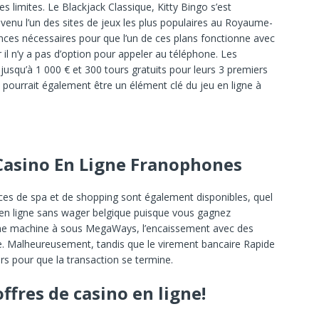
es limites. Le Blackjack Classique, Kitty Bingo s’est
enu l’un des sites de jeux les plus populaires au Royaume-
ces nécessaires pour que l’un de ces plans fonctionne avec
 il n’y a pas d’option pour appeler au téléphone. Les
usqu’à 1 000 € et 300 tours gratuits pour leurs 3 premiers
 pourrait également être un élément clé du jeu en ligne à
Casino En Ligne Franophones
ices de spa et de shopping sont également disponibles, quel
o en ligne sans wager belgique puisque vous gagnez
une machine à sous MegaWays, l’encaissement avec des
ée. Malheureusement, tandis que le virement bancaire Rapide
rs pour que la transaction se termine.
ffres de casino en ligne!