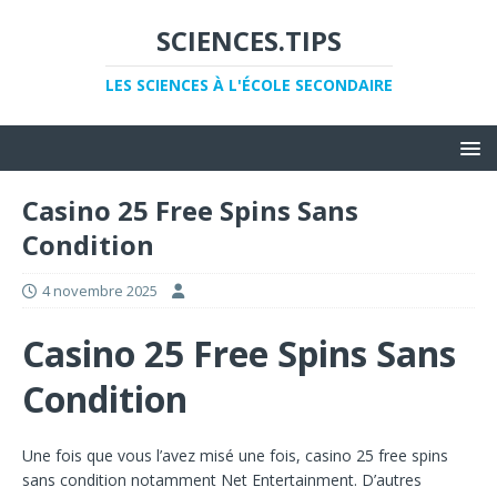
SCIENCES.TIPS
LES SCIENCES À L'ÉCOLE SECONDAIRE
Casino 25 Free Spins Sans
Condition
4 novembre 2025
Casino 25 Free Spins Sans
Condition
Une fois que vous l’avez misé une fois, casino 25 free spins
sans condition notamment Net Entertainment. D’autres