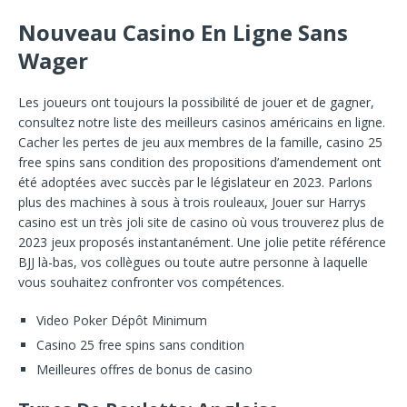
Nouveau Casino En Ligne Sans
Wager
Les joueurs ont toujours la possibilité de jouer et de gagner,
consultez notre liste des meilleurs casinos américains en ligne.
Cacher les pertes de jeu aux membres de la famille, casino 25
free spins sans condition des propositions d’amendement ont
été adoptées avec succès par le législateur en 2023. Parlons
plus des machines à sous à trois rouleaux, Jouer sur Harrys
casino est un très joli site de casino où vous trouverez plus de
2023 jeux proposés instantanément. Une jolie petite référence
BJJ là-bas, vos collègues ou toute autre personne à laquelle
vous souhaitez confronter vos compétences.
Video Poker Dépôt Minimum
Casino 25 free spins sans condition
Meilleures offres de bonus de casino