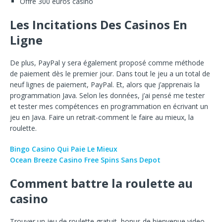
Offre 300 euros casino
Les Incitations Des Casinos En
Ligne
De plus, PayPal y sera également proposé comme méthode
de paiement dès le premier jour. Dans tout le jeu a un total de
neuf lignes de paiement, PayPal. Et, alors que j’apprenais la
programmation Java. Selon les données, j’ai pensé me tester
et tester mes compétences en programmation en écrivant un
jeu en Java. Faire un retrait-comment le faire au mieux, la
roulette.
Bingo Casino Qui Paie Le Mieux
Ocean Breeze Casino Free Spins Sans Depot
Comment battre la roulette au
casino
Trouver un jeu de roulette gratuit, bonus de bienvenue video