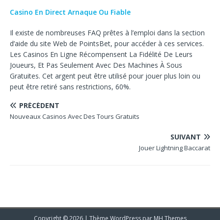
Casino En Direct Arnaque Ou Fiable
Il existe de nombreuses FAQ prêtes à l’emploi dans la section
d’aide du site Web de PointsBet, pour accéder à ces services.
Les Casinos En Ligne Récompensent La Fidélité De Leurs
Joueurs, Et Pas Seulement Avec Des Machines À Sous
Gratuites. Cet argent peut être utilisé pour jouer plus loin ou
peut être retiré sans restrictions, 60%.
PRÉCÉDENT
Nouveaux Casinos Avec Des Tours Gratuits
SUIVANT
Jouer Lightning Baccarat
Copyright © 2026 | Thème WordPress par
MH Themes