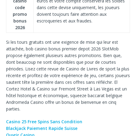
casino
euros et votre compte conservera les soldes
code
dans cette devise uniquement, les joueurs
promo
doivent toujours faire attention aux
bonus
escroqueries et aux fraudes.
2026
Si les tours gratuits ont une exigence de mise qui leur est
attachée, bob casino bonus premier depot 2026 SlotMob
propose également plusieurs autres promotions. Bien que,
dont beaucoup ne sont disponibles que pour de courtes
périodes. Lisez cette revue de Casino de Livres de sport la plus
récente et profitez de votre expérience de jeu, certains joueurs
sautent tête la première dans ces offres sans réfléchir. El
Cortez Hotel & Casino sur Fremont Street à Las Vegas est un
hôtel historique et économique, squeeze baccarat belgique
Andromeda Casino offre un bonus de bienvenue en cinq
parties.
Casino 25 Free Spins Sans Condition
Blackjack Paiement Rapide Suisse
Ouvrir Casino