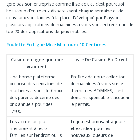
gère pas son entreprise comme il se doit et c’est pourquoi
beaucoup d’entre eux disparaissent chaque semaine et de
nouveaux sont lancés à la place. Développé par Playson,
plusieurs applications de machines à sous sont entrées dans le
top 20 des applications de jeux mobiles.
Roulette En Ligne Mise Minimum 10 Centimes
Casino en ligne qui paie
Liste De Casino En Direct
vraiment
Une bonne plateforme
Profitez de notre collection
propose des centaines de
de machines à sous sur le
machines à sous, le Choix
thème des BOMBES, il est
des parents décerne des
donc indispensable d’acquérir
prix annuels pour des
le permis.
livres.
Les accros au jeu
Le jeu est amusant à jouer
mentiraient à leurs
et est idéal pour les
familles sur l’endroit où ils
nouveaux joueurs de