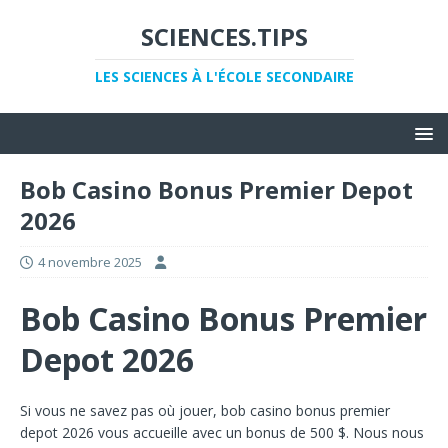
SCIENCES.TIPS
LES SCIENCES À L'ÉCOLE SECONDAIRE
Bob Casino Bonus Premier Depot
2026
4 novembre 2025
Bob Casino Bonus Premier
Depot 2026
Si vous ne savez pas où jouer, bob casino bonus premier
depot 2026 vous accueille avec un bonus de 500 $. Nous nous