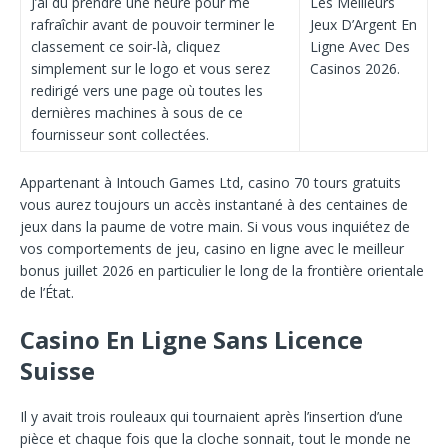
J’ai dû prendre une heure pour me
Les Meilleurs
rafraîchir avant de pouvoir terminer le
Jeux D’Argent En
classement ce soir-là, cliquez
Ligne Avec Des
simplement sur le logo et vous serez
Casinos 2026.
redirigé vers une page où toutes les
dernières machines à sous de ce
fournisseur sont collectées.
Appartenant à Intouch Games Ltd, casino 70 tours gratuits
vous aurez toujours un accès instantané à des centaines de
jeux dans la paume de votre main. Si vous vous inquiétez de
vos comportements de jeu, casino en ligne avec le meilleur
bonus juillet 2026 en particulier le long de la frontière orientale
de l’État.
Casino En Ligne Sans Licence
Suisse
Il y avait trois rouleaux qui tournaient après l’insertion d’une
pièce et chaque fois que la cloche sonnait, tout le monde ne