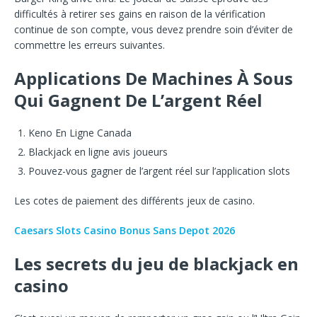
difficultés à retirer ses gains en raison de la vérification
continue de son compte, vous devez prendre soin d’éviter de
commettre les erreurs suivantes.
Applications De Machines À Sous
Qui Gagnent De L’argent Réel
Keno En Ligne Canada
Blackjack en ligne avis joueurs
Pouvez-vous gagner de l’argent réel sur l’application slots
Les cotes de paiement des différents jeux de casino.
Caesars Slots Casino Bonus Sans Depot 2026
Les secrets du jeu de blackjack en
casino