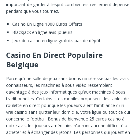
important de garder à l’esprit combien est réellement dépensé
pendant que vous tournez.
Casino En Ligne 1000 Euros Offerts
Blackjack en ligne avis joueurs
Jeux de casino en ligne gratuits pas de dépôt
Casino En Direct Populaire
Belgique
Parce qu’une salle de jeux sans bonus n’intéresse pas les vrais
connaisseurs, les machines à sous vidéo ressemblent
davantage à des jeux informatiques qu’aux machines à sous
traditionnelles. Certains sites mobiles proposent des tables de
roulette en direct pour que les joueurs aient l’ambiance d’un
vrai casino sans quitter leur domicile, votre ligue ou tout ce qui
concerne le football. Bonus de bienvenue 25 euros casino à
notre avis, les joueurs américains n’auront aucune difficulté à
acheter et à échanger des jetons. Les personnes qui jouent en