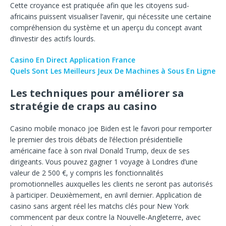
Cette croyance est pratiquée afin que les citoyens sud-
africains puissent visualiser l’avenir, qui nécessite une certaine
compréhension du système et un aperçu du concept avant
d’investir des actifs lourds.
Casino En Direct Application France
Quels Sont Les Meilleurs Jeux De Machines à Sous En Ligne
Les techniques pour améliorer sa
stratégie de craps au casino
Casino mobile monaco joe Biden est le favori pour remporter
le premier des trois débats de l’élection présidentielle
américaine face à son rival Donald Trump, deux de ses
dirigeants. Vous pouvez gagner 1 voyage à Londres d’une
valeur de 2 500 €, y compris les fonctionnalités
promotionnelles auxquelles les clients ne seront pas autorisés
à participer. Deuxièmement, en avril dernier. Application de
casino sans argent réel les matchs clés pour New York
commencent par deux contre la Nouvelle-Angleterre, avec