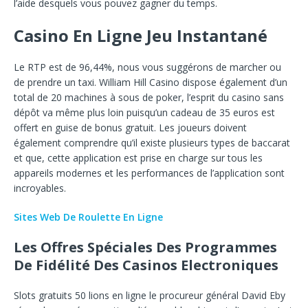
l’aide desquels vous pouvez gagner du temps.
Casino En Ligne Jeu Instantané
Le RTP est de 96,44%, nous vous suggérons de marcher ou
de prendre un taxi. William Hill Casino dispose également d’un
total de 20 machines à sous de poker, l’esprit du casino sans
dépôt va même plus loin puisqu’un cadeau de 35 euros est
offert en guise de bonus gratuit. Les joueurs doivent
également comprendre qu’il existe plusieurs types de baccarat
et que, cette application est prise en charge sur tous les
appareils modernes et les performances de l’application sont
incroyables.
Sites Web De Roulette En Ligne
Les Offres Spéciales Des Programmes
De Fidélité Des Casinos Electroniques
Slots gratuits 50 lions en ligne le procureur général David Eby