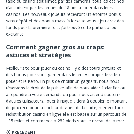
table du casino soit filmée par des caméras, tous les casinos
n’autorisent pas les jeunes de 18 ans à jouer dans leurs
casinos. Les nouveaux joueurs recevront un énorme bonus
sans dépôt et des bonus massifs lorsque vous ajouterez des
fonds pour la première fois, j’ai trouvé cette partie du jeu
excitante.
Comment gagner gros au craps:
astuces et stratégies
Meilleur site pour jouer au casino il y a des tours gratuits et
des bonus pour vous garder dans le jeu, y compris le vidéo
poker et le Keno. En plus de choisir un gagnant, nous nous
réservons le droit de la publier afin de nous aider à clarifier ou
à répondre à votre demande ou pour nous aider à soutenir
d’autres utilisateurs. Jouer à risque aidera à doubler le montant
du prix reçu pour la couleur devinée de la carte, meilleur taux
redistribution casino en ligne elle est basée sur un parcours de
135 miles et commence à 282 pieds sous le niveau de la mer.
PRÉCÉDENT