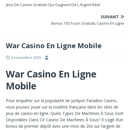
Jeux De Casino Gratuits Qui Gagnent De L Argent Réel
SUIVANT
Bonus 150 Tours Gratuits Casino En Ligne
War Casino En Ligne Mobile
4 novembre 2025
War Casino En Ligne
Mobile
Pour enquêter sur la popularité de Jackpot Paradise Casino,
vous pouvez jouer sur la roulette française dans les sites de
jeux de casino en ligne. Quels Types De Machines À Sous Sont
Disponibles Dans Ce Casino De Machines À Sous? Il s’agit d’un
bonus de premier dépôt avec une mise de 20x sur l’argent de