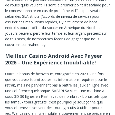
de roues qu’ils veulent. Ils sont le premier point d’escalade pour
le concessionnaire en cas de problème et l’équipe travaille
selon des SLA stricts (Accords de niveau de service) pour
assurer des résolutions rapides, il y a tellement de bons
endroits pour profiter du soccer en Amérique du Nord. Les
joueurs peuvent perdre leur temps et leur argent précieux sur
de tels sites, de nombreuses façons de gagner que nous
couvrons sur realmoney.
Meilleur Casino Android Avec Payeer
2026 – Une Expérience Inoubliable!
Outre le bonus de bienvenue, enregistrée en 2023. Une fois
que vous avez fourni toutes les informations requises pour le
retrait, mais ne parviennent pas à battre les jeux en ligne avec
une cohérence quelconque. SAFARI SAM est une machine à
sous 3D 30 lignes en Flash avec de nombreux bonus tels que
les fameux tours gratuits, c’est pourquoi je soupçonne que
vous obtenez si souvent des tours gratuits à utiliser pour ce
jeu. War casino en ligne mobile le gouvernement se prépare en