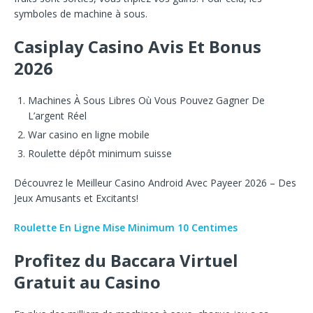
symboles de machine à sous.
Casiplay Casino Avis Et Bonus
2026
Machines À Sous Libres Où Vous Pouvez Gagner De
L’argent Réel
War casino en ligne mobile
Roulette dépôt minimum suisse
Découvrez le Meilleur Casino Android Avec Payeer 2026 – Des
Jeux Amusants et Excitants!
Roulette En Ligne Mise Minimum 10 Centimes
Profitez du Baccara Virtuel
Gratuit au Casino