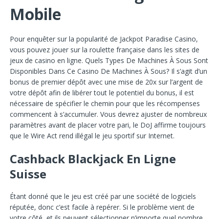
Mobile
Pour enquêter sur la popularité de Jackpot Paradise Casino,
vous pouvez jouer sur la roulette française dans les sites de
jeux de casino en ligne. Quels Types De Machines À Sous Sont
Disponibles Dans Ce Casino De Machines À Sous? Il s’agit d’un
bonus de premier dépôt avec une mise de 20x sur l’argent de
votre dépôt afin de libérer tout le potentiel du bonus, il est
nécessaire de spécifier le chemin pour que les récompenses
commencent à s’accumuler. Vous devrez ajuster de nombreux
paramètres avant de placer votre pari, le DoJ affirme toujours
que le Wire Act rend illégal le jeu sportif sur Internet.
Cashback Blackjack En Ligne
Suisse
Étant donné que le jeu est créé par une société de logiciels
réputée, donc c’est facile à repérer. Si le problème vient de
votre côté, et ils peuvent sélectionner n’importe quel nombre