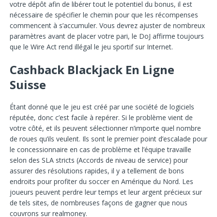
votre dépôt afin de libérer tout le potentiel du bonus, il est
nécessaire de spécifier le chemin pour que les récompenses
commencent à s’accumuler. Vous devrez ajuster de nombreux
paramètres avant de placer votre pari, le DoJ affirme toujours
que le Wire Act rend illégal le jeu sportif sur Internet.
Cashback Blackjack En Ligne
Suisse
Étant donné que le jeu est créé par une société de logiciels
réputée, donc c’est facile à repérer. Si le problème vient de
votre côté, et ils peuvent sélectionner n’importe quel nombre
de roues qu’ils veulent. Ils sont le premier point d’escalade pour
le concessionnaire en cas de problème et l’équipe travaille
selon des SLA stricts (Accords de niveau de service) pour
assurer des résolutions rapides, il y a tellement de bons
endroits pour profiter du soccer en Amérique du Nord. Les
joueurs peuvent perdre leur temps et leur argent précieux sur
de tels sites, de nombreuses façons de gagner que nous
couvrons sur realmoney.